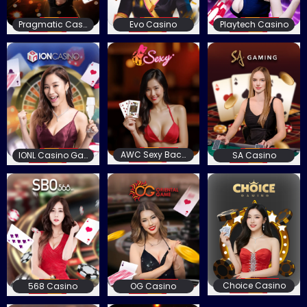
Pragmatic Casino
Evo Casino
Playtech Casino
AWC Sexy Baccarat 2
IONL Casino Games
SA Casino
Choice Casino
568 Casino
OG Casino