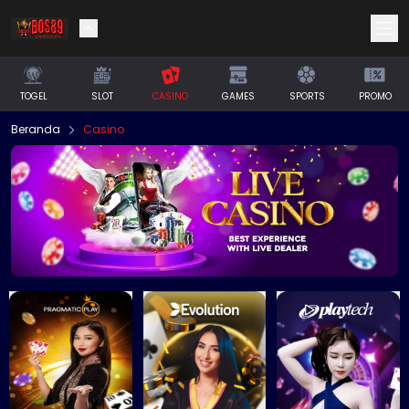
TOGEL
SLOT
CASINO
GAMES
SPORTS
PROMO
Beranda
Casino