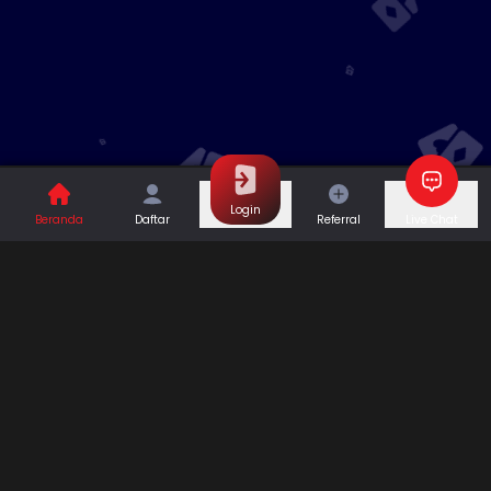
Login
Beranda
Daftar
Referral
Live Chat
Temukan daftar lengkap situs judi online live casino terbaik
di Indonesia hanya di BOS89. Nikmati pengalaman taruhan
langsung yang memikat dengan koleksi situs judi online live