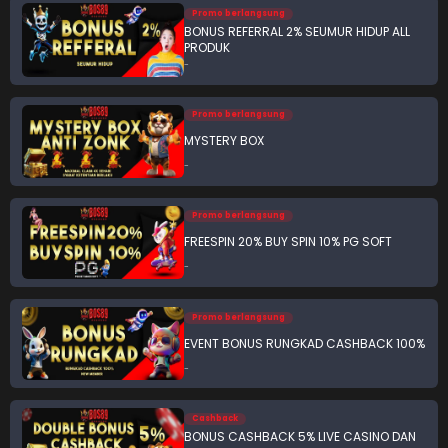
Promo berlangsung
BONUS REFERRAL 2% SEUMUR HIDUP ALL
PRODUK
-
Promo berlangsung
MYSTERY BOX
-
Promo berlangsung
FREESPIN 20% BUY SPIN 10% PG SOFT
-
Promo berlangsung
EVENT BONUS RUNGKAD CASHBACK 100%
-
Cashback
BONUS CASHBACK 5% LIVE CASINO DAN