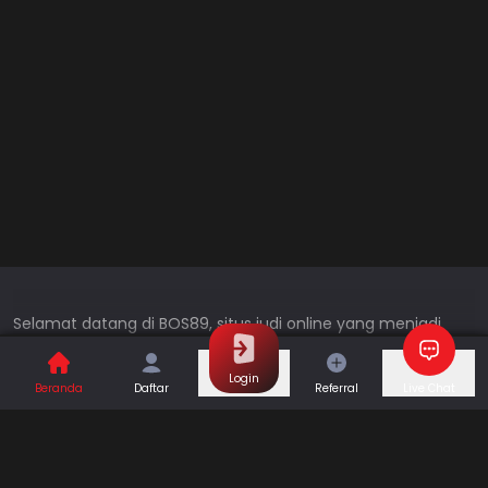
Selamat datang di BOS89, situs judi online yang menjadi
pilihan utama bagi para pemain yang mencari promosi
terbaik! Kami bangga menyajikan beragam promosi
Login
Beranda
Daftar
Referral
Live Chat
menarik yang selalu dicari oleh para member setia kami.
Selengkapnya
Dari bonus sambutan yang menggiurkan hingga promo
mingguan yang menguntungkan, kami memiliki segalanya
Permainan
untuk memanjakan Anda dengan keuntungan tambahan