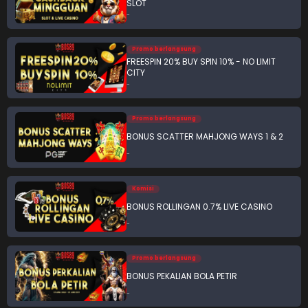
SLOT
-
Promo berlangsung
FREESPIN 20% BUY SPIN 10% - NO LIMIT
CITY
-
Promo berlangsung
BONUS SCATTER MAHJONG WAYS 1 & 2
-
Komisi
BONUS ROLLINGAN 0.7% LIVE CASINO
-
Promo berlangsung
BONUS PEKALIAN BOLA PETIR
-