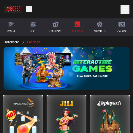
TOGEL
SLOT
CASINO
GAMES
SPORTS
PROMO
Beranda
Games