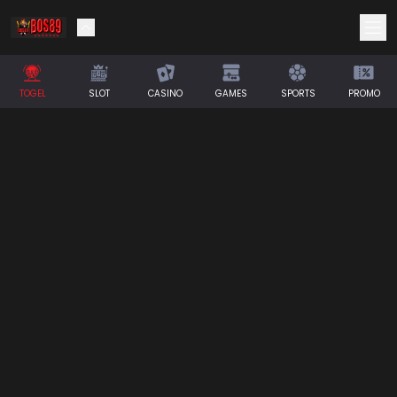
TOGEL
SLOT
CASINO
GAMES
SPORTS
PROMO