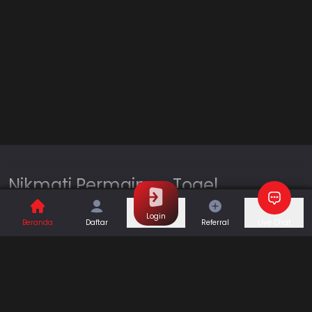
Nikmati Permainan Togel
Terlengkap dan Terpercaya Hanya
Login
Beranda
Daftar
Referral
Live Chat
di SDSB4D
Selengkapnya
SDSB4D merupakan platform permainan togel online yang
Permainan
menawarkan beragam permainan togel online masa kini
seperti Togel 4D, Togel 3D, dan juga Togel 2D. Buat kalian
Togel
Slot
yang belum mengetahui apa itu permainan togel online,