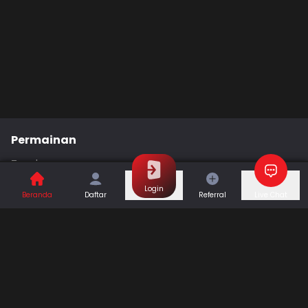
Permainan
Togel
Slot
Casino
Games
Login
Beranda
Daftar
Referral
Live Chat
Sports
Promo
Bantuan & Panduan
Tentang Kami
Syarat dan Ketentuan
Kebijakan Privasi
Pusat Bantuan