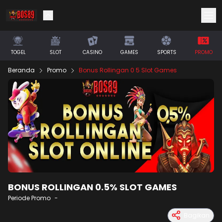
TOGEL
SLOT
CASINO
GAMES
SPORTS
PROMO
Beranda
Promo
Bonus Rollingan 0 5 Slot Games
BONUS ROLLINGAN 0.5% SLOT GAMES
Periode Promo
-
Bagikan