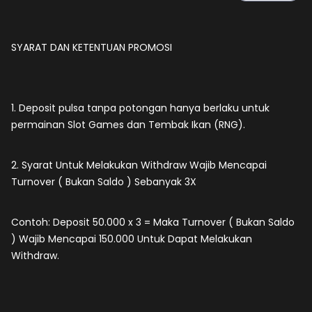
SYARAT DAN KETENTUAN PROMOSI
1. Deposit pulsa tanpa potongan hanya berlaku untuk
permainan Slot Games dan Tembak Ikan (RNG).
2. Syarat Untuk Melakukan Withdraw Wajib Mencapai
Turnover ( Bukan Saldo ) Sebanyak 3X
Contoh: Deposit 50.000 x 3 = Maka Turnover ( Bukan Saldo
) Wajib Mencapai 150.000 Untuk Dapat Melakukan
Withdraw.