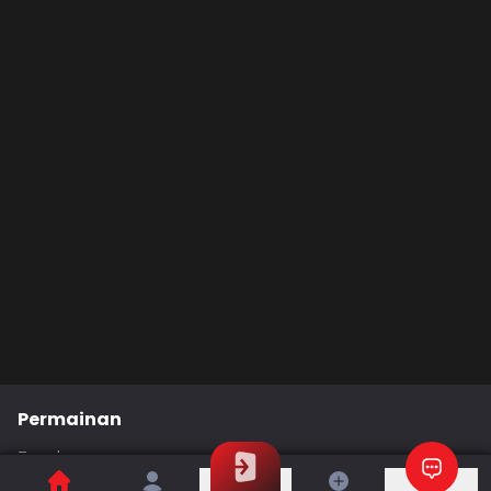
Permainan
Togel
Slot