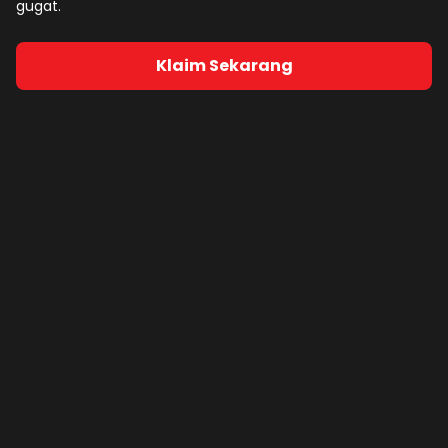
gugat.
Klaim Sekarang