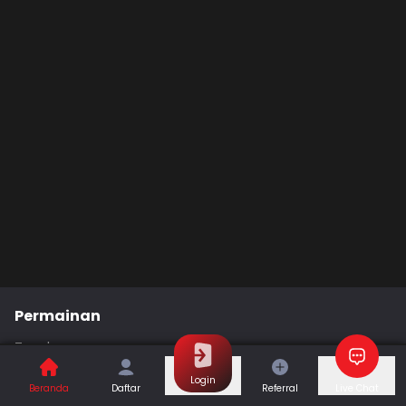
Permainan
Togel
Slot
Casino
Games
Login
Beranda
Daftar
Referral
Live Chat