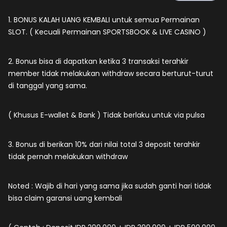
1. BONUS KALAH UANG KEMBALI untuk semua Permainan
SLOT. ( Kecuali Permainan SPORTSBOOK & LIVE CASINO )
2. Bonus bisa di dapatkan ketika 3 transaksi terahkir
member tidak melakukan withdraw secara berturut-turut
di tanggal yang sama.
( Khusus E-wallet & Bank ) Tidak berlaku untuk via pulsa
3. Bonus di berikan 10% dari nilai total 3 deposit terahkir
tidak pernah melakukan withdraw
Noted : Wajib di hari yang sama jika sudah ganti hari tidak
bisa claim garansi uang kembali