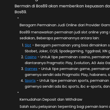
Bermain di Bos89 akan memberikan kepuasan dan
Bos89.
Beragam Permainan Judi Online dari Provider Gam
Bos89 menawarkan permainan judi slot online yang s
sediakan, Beberapa permainannya antara lain:
Slot
- Beragam permainan yang bisa dimainkan san
Sbobet, Joker, CQ9, Spadegaming, Yggdrasil, XIN
Casino
- Untuk tipe permainan casino, permainan
diantaranya Pragmatic Play, Evolution, AG Asia G
Games
- Untuk tipe permainan game, permainan ya
gamenya sendiri ada Pragmatic Play, habanero, s
Sports
- Untuk tipe permainan sports, permainan yan
gamenya sendiri ada ibc sports, ibc e-sports, dan
Kemudahan Deposit dan Withdraw
Salah satu pelayanan terpenting bagi pemain kam