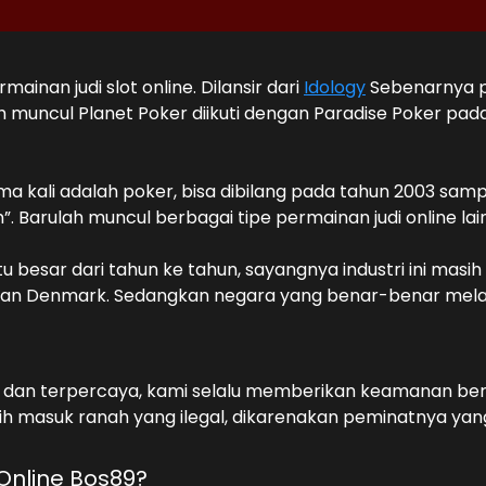
mainan judi slot online. Dilansir dari
Idology
Sebenarnya pe
h muncul Planet Poker diikuti dengan Paradise Poker pa
a kali adalah poker, bisa dibilang pada tahun 2003 sam
 Barulah muncul berbagai tipe permainan judi online lainn
u besar dari tahun ke tahun, sayangnya industri ini mas
dan Denmark. Sedangkan negara yang benar-benar melaran
man dan terpercaya, kami selalu memberikan keamanan b
ih masuk ranah yang ilegal, dikarenakan peminatnya yang
 Online Bos89?