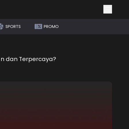
SPORTS
PROMO
man dan Terpercaya?