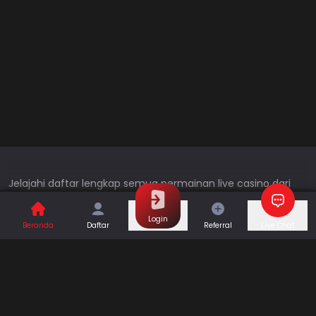
Jelajahi daftar lengkap semua permainan live casino dari
SBO 568WIN di BOS89. Rasakan sensasi kasino langsung
yang mendebarkan dengan koleksi permainan yang
Login
Beranda
Daftar
Referral
Live Chat
disajikan oleh SBO 568WIN. BOS89 menawarkan platform
Selengkapnya
taruhan yang aman dan terpercaya dengan berbagai
pilihan permainan live casino terbaik dari SBO 568WIN.
Permainan
Nikmati pengalaman bermain yang autentik dan nikmati
kesempatan untuk meraih kemenangan besar dengan
Togel
Slot