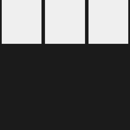
Roulette Lobby
Baccarat Lobby
Dragon Tiger