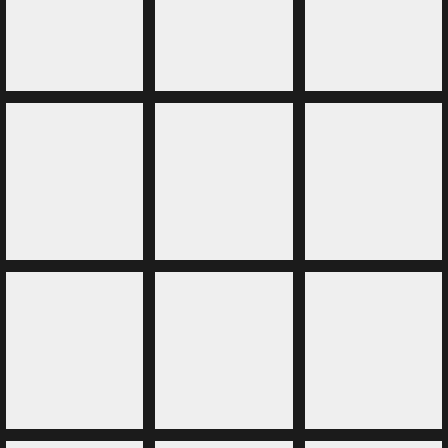
Indonesia Speed Baccarat 1
Mega Wheel
Sweet Bonanza CandyLand
24D Spin
Mega Roulette
Live Casino Lobby
The Bingo Spot
PowerUP Roulette
Mega Baccarat