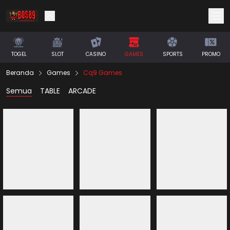
TOGEL
SLOT
CASINO
GAMES
SPORTS
PROMO
Beranda
Games
Cq9 Games
Semua
TABLE
ARCADE
Thai Pok Deng
K.O. Island
Thai Fish Prawn Crab