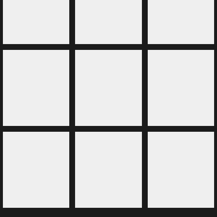
Mahjong Fruit
Xoc Dia
3 2 1 Go!
Dragon Ball Dozer
Jungle Party
Mr. Bean
Tenfold Eggs
Alice Run
Mini Roulette