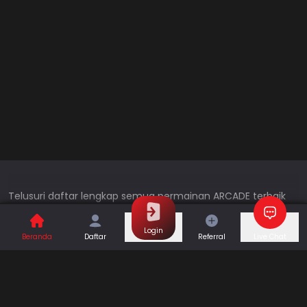
Telusuri daftar lengkap semua permainan ARCADE terbaik
dari Pragmatic Play di BOS89. Dapatkan akses ke berbagai
pilihan permainan arcade yang menarik dan menghibur,
Login
Beranda
Daftar
Referral
Live Chat
dihadirkan dengan kualitas grafis dan gameplay yang luar
Selengkapnya
biasa. BOS89 memberikan pengalaman bermain yang seru
dan memuaskan dengan koleksi permainan ARCADE terbaik
Permainan
dari Pragmatic Play. Rasakan sensasi bermain yang tak