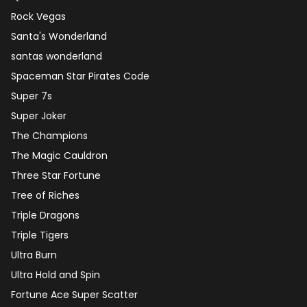
Rock Vegas
Santa's Wonderland
santas wonderland
Spaceman Star Pirates Code
Super 7s
Super Joker
The Champions
The Magic Cauldron
Three Star Fortune
Tree of Riches
Triple Dragons
Triple Tigers
Ultra Burn
Ultra Hold and Spin
Fortune Ace Super Scatter