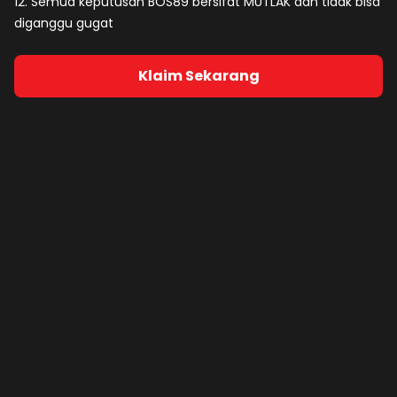
12. Semua keputusan BOS89 bersifat MUTLAK dan tidak bisa
diganggu gugat
Klaim Sekarang